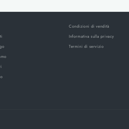
Condizioni di vendità
ti
Informativa sulla privacy
ogo
Termini di servizio
iamo
ti
so