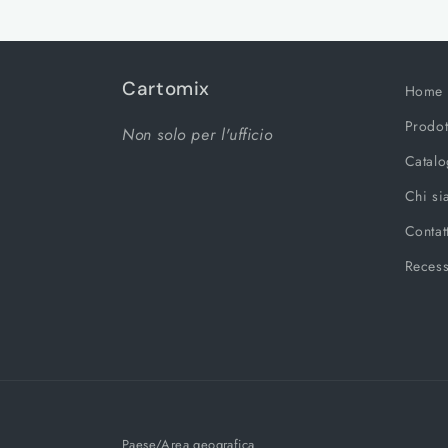
Cartomix
Home
Prodot
Non solo per l'ufficio
Catal
Chi s
Contat
Reces
Paese/Area geografica