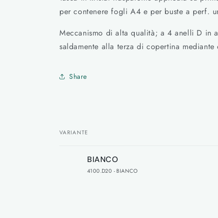
per contenere fogli A4 e per buste a perf. u
Meccanismo di alta qualità; a 4 anelli D in 
saldamente alla terza di copertina mediante du
Share
VARIANTE
Il
BIANCO
tuo
4100.D20 - BIANCO
carrello
Caricamento
in
corso...