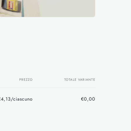
PREZZO
TOTALE VARIANTE
€4,13/ciascuno
€0,00
Prezzo
Prezzo
di
scontato
listino