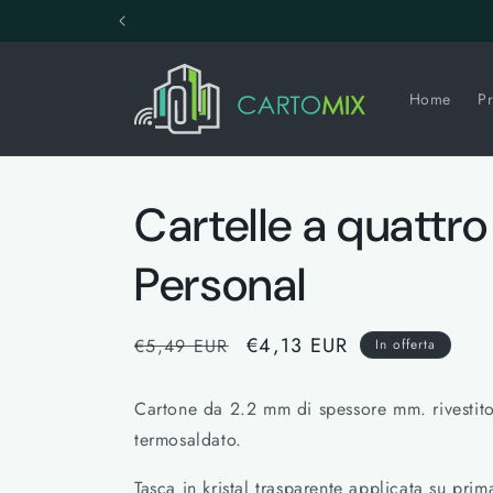
Vai
direttamente
ai contenuti
Home
Pr
Cartelle a quattro 
Personal
Prezzo
Prezzo
€4,13 EUR
€5,49 EUR
In offerta
di
scontato
listino
Cartone da 2.2 mm di spessore mm. rivesti
termosaldato.
Tasca in kristal trasparente applicata su pri