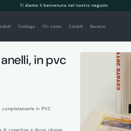
Ti diamo il benvenuto nel nostro negozio
odotti
Catalogo
Chi siamo
Contatti
Recesso
Passa alle
anelli, in pvc
informazioni
sul prodotto
to completamente in PVC
ma di copertina e dorso idonea