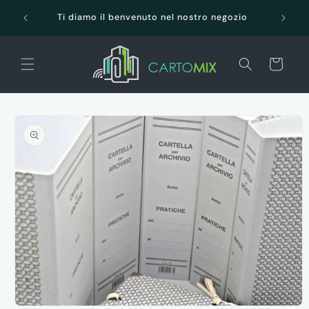
Vai
SPEDI
direttamente
Ti diamo il benvenuto nel nostro negozio
ai contenuti
Carrello
Passa alle
informazioni
sul prodotto