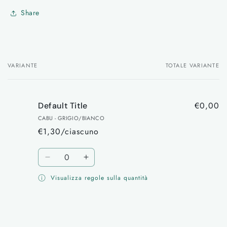
Share
VARIANTE
TOTALE VARIANTE
Il
tuo
carrello
€0,00
Default Title
CABU - GRIGIO/BIANCO
€1,30/ciascuno
Quantità
Diminuisci
Aumenta
quantità
quantità
Visualizza regole sulla quantità
per
per
Default
Default
Title
Title
Caricamento
in