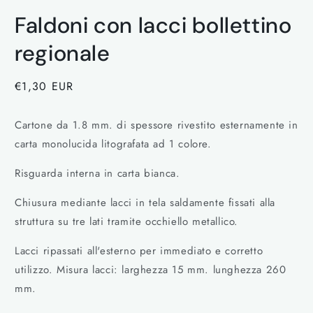
Apri
contenuti
Faldoni con lacci bollettino
multimediali
1
in
regionale
finestra
modale
Prezzo
€1,30 EUR
di
listino
Cartone da 1.8 mm. di spessore rivestito esternamente in
carta monolucida litografata ad 1 colore.
Risguarda interna in carta bianca.
Chiusura mediante lacci in tela saldamente fissati alla
struttura su tre lati tramite occhiello metallico.
Lacci ripassati all'esterno per immediato e corretto
utilizzo. Misura lacci: larghezza 15 mm. lunghezza 260
mm.