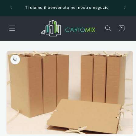
Vai
SPEDI
direttamente
Ti diamo il benvenuto nel nostro negozio
ai contenuti
Carrello
Passa alle
informazioni
sul prodotto