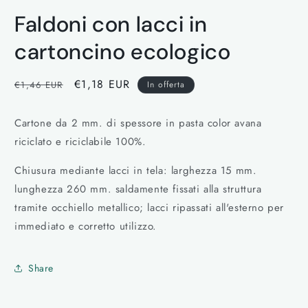
Apri
contenuti
Faldoni con lacci in
multimediali
1
in
cartoncino ecologico
finestra
modale
Prezzo
Prezzo
€1,18 EUR
€1,46 EUR
In offerta
di
scontato
listino
Cartone da 2 mm. di spessore in pasta color avana
riciclato e riciclabile 100%.
Chiusura mediante lacci in tela: larghezza 15 mm.
lunghezza 260 mm. saldamente fissati alla struttura
tramite occhiello metallico; lacci ripassati all'esterno per
immediato e corretto utilizzo.
Share