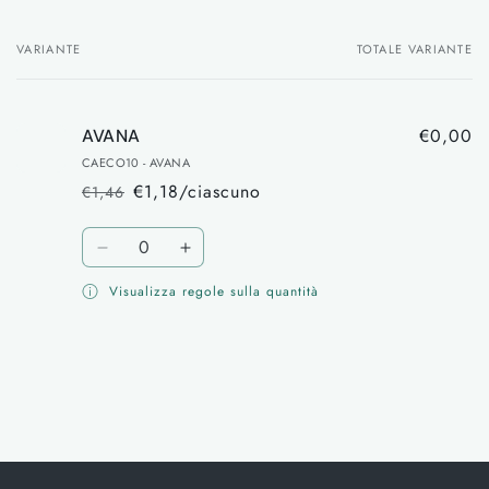
VARIANTE
TOTALE VARIANTE
Il
tuo
carrello
€0,00
AVANA
CAECO10 - AVANA
€1,18/ciascuno
€1,46
Prezzo
Prezzo
di
scontato
Quantità
listino
Diminuisci
Aumenta
quantità
quantità
Visualizza regole sulla quantità
per
per
AVANA
AVANA
Caricamento
in
corso...