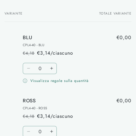
VARIANTE
TOTALE VARIANTE
Il
tuo
carrello
€0,00
BLU
CPL4-40 - BLU
€3,14/ciascuno
€4,18
Prezzo
Prezzo
di
scontato
Quantità
listino
Diminuisci
Aumenta
quantità
quantità
Visualizza regole sulla quantità
per
per
BLU
BLU
€0,00
ROSS
CPL4-40 - ROSS
€3,14/ciascuno
€4,18
Prezzo
Prezzo
di
scontato
Quantità
listino
Diminuisci
Aumenta