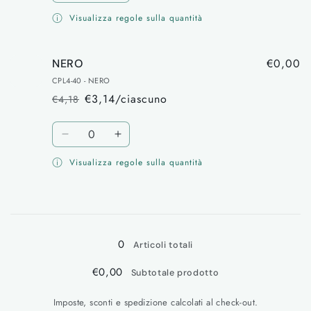
quantità
quantità
Visualizza regole sulla quantità
per
per
ROSS
ROSS
€0,00
NERO
CPL4-40 - NERO
€3,14/ciascuno
€4,18
Prezzo
Prezzo
di
scontato
Quantità
listino
Diminuisci
Aumenta
quantità
quantità
Visualizza regole sulla quantità
per
per
NERO
NERO
Caricamento
in
0
corso...
Articoli totali
€0,00
Subtotale prodotto
Imposte, sconti e spedizione calcolati al check-out.