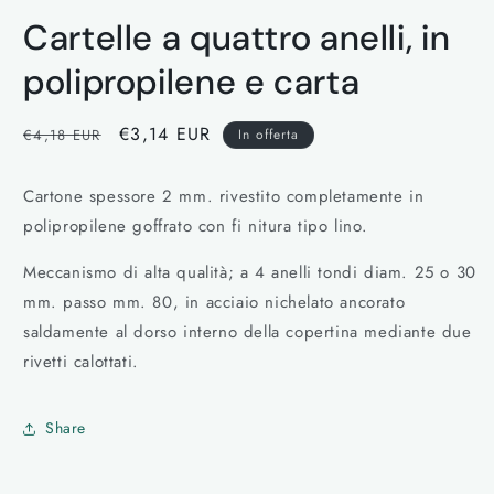
contenuti
Cartelle a quattro anelli, in
multimediali
1
in
polipropilene e carta
finestra
modale
Prezzo
Prezzo
€3,14 EUR
€4,18 EUR
In offerta
di
scontato
listino
Cartone spessore 2 mm. rivestito completamente in
polipropilene goffrato con fi nitura tipo lino.
Meccanismo di alta qualità; a 4 anelli tondi diam. 25 o 30
mm. passo mm. 80, in acciaio nichelato ancorato
saldamente al dorso interno della copertina mediante due
rivetti calottati.
Share