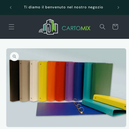
Vai
SPEDI
direttamente
Ti diamo il benvenuto nel nostro negozio
ai contenuti
Carrello
Passa alle
informazioni
sul prodotto
Apri