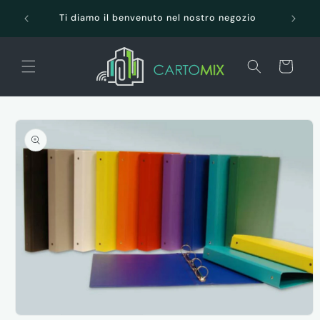
Vai
SPEDI
direttamente
Ti diamo il benvenuto nel nostro negozio
ai contenuti
Carrello
Passa alle
informazioni
sul prodotto
Apri