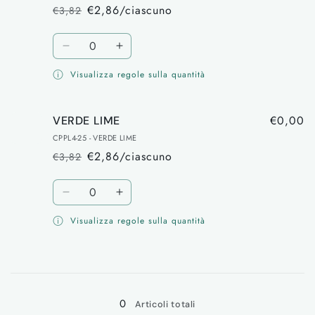
€2,86/ciascuno
€3,82
Prezzo
Prezzo
di
scontato
Quantità
listino
Diminuisci
Aumenta
quantità
quantità
Visualizza regole sulla quantità
per
per
ROSA
ROSA
€0,00
VERDE LIME
CPPL4-25 - VERDE LIME
€2,86/ciascuno
€3,82
Prezzo
Prezzo
di
scontato
Quantità
listino
Diminuisci
Aumenta
quantità
quantità
Visualizza regole sulla quantità
per
per
VERDE
VERDE
LIME
LIME
Caricamento
in
0
corso...
Articoli totali