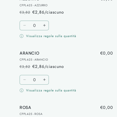
CPPL4-25 - AZZURRO
€2,86/ciascuno
€3,82
Prezzo
Prezzo
di
scontato
Quantità
listino
Diminuisci
Aumenta
quantità
quantità
Visualizza regole sulla quantità
per
per
AZZURRO
AZZURRO
€0,00
ARANCIO
CPPL4-25 - ARANCIO
€2,86/ciascuno
€3,82
Prezzo
Prezzo
di
scontato
Quantità
listino
Diminuisci
Aumenta
quantità
quantità
Visualizza regole sulla quantità
per
per
ARANCIO
ARANCIO
€0,00
ROSA
CPPL4-25 - ROSA