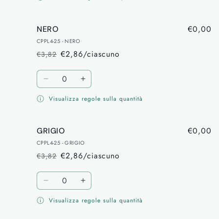
per
per
VERDE
VERDE
€0,00
NERO
CPPL4-25 - NERO
€2,86/ciascuno
€3,82
Prezzo
Prezzo
di
scontato
Quantità
listino
Diminuisci
Aumenta
quantità
quantità
Visualizza regole sulla quantità
per
per
NERO
NERO
€0,00
GRIGIO
CPPL4-25 - GRIGIO
€2,86/ciascuno
€3,82
Prezzo
Prezzo
di
scontato
Quantità
listino
Diminuisci
Aumenta
quantità
quantità
Visualizza regole sulla quantità
per
per
GRIGIO
GRIGIO