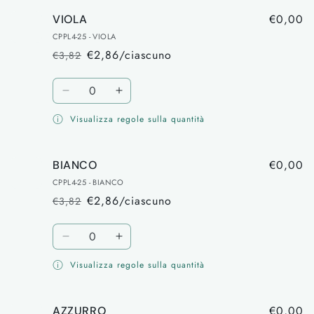
€0,00
VIOLA
CPPL4-25 - VIOLA
€2,86/ciascuno
€3,82
Prezzo
Prezzo
di
scontato
Quantità
listino
Diminuisci
Aumenta
quantità
quantità
Visualizza regole sulla quantità
per
per
VIOLA
VIOLA
€0,00
BIANCO
CPPL4-25 - BIANCO
€2,86/ciascuno
€3,82
Prezzo
Prezzo
di
scontato
Quantità
listino
Diminuisci
Aumenta
quantità
quantità
Visualizza regole sulla quantità
per
per
BIANCO
BIANCO
€0,00
AZZURRO