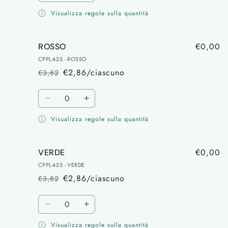
quantità
quantità
Visualizza regole sulla quantità
per
per
GIALLO
GIALLO
€0,00
ROSSO
CPPL4-25 - ROSSO
€2,86/ciascuno
€3,82
Prezzo
Prezzo
di
scontato
Quantità
listino
Diminuisci
Aumenta
quantità
quantità
Visualizza regole sulla quantità
per
per
ROSSO
ROSSO
€0,00
VERDE
CPPL4-25 - VERDE
€2,86/ciascuno
€3,82
Prezzo
Prezzo
di
scontato
Quantità
listino
Diminuisci
Aumenta
quantità
quantità
Visualizza regole sulla quantità