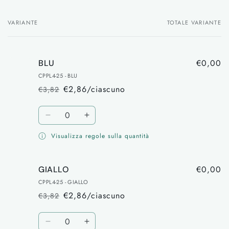
VARIANTE
TOTALE VARIANTE
Il
tuo
carrello
€0,00
BLU
CPPL4-25 - BLU
€2,86/ciascuno
€3,82
Prezzo
Prezzo
di
scontato
Quantità
listino
Diminuisci
Aumenta
quantità
quantità
Visualizza regole sulla quantità
per
per
BLU
BLU
€0,00
GIALLO
CPPL4-25 - GIALLO
€2,86/ciascuno
€3,82
Prezzo
Prezzo
di
scontato
Quantità
listino
Diminuisci
Aumenta