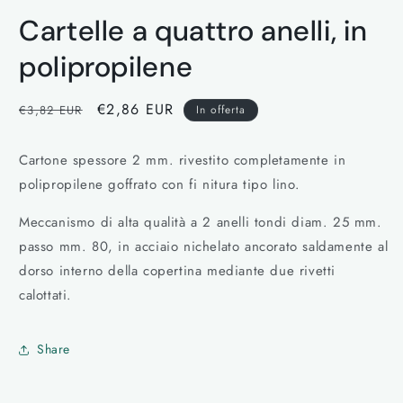
contenuti
Cartelle a quattro anelli, in
multimediali
1
in
polipropilene
finestra
modale
Prezzo
Prezzo
€2,86 EUR
€3,82 EUR
In offerta
di
scontato
listino
Cartone spessore 2 mm. rivestito completamente in
polipropilene goffrato con fi nitura tipo lino.
Meccanismo di alta qualità a 2 anelli tondi diam. 25 mm.
passo mm. 80, in acciaio nichelato ancorato saldamente al
dorso interno della copertina mediante due rivetti
calottati.
Share