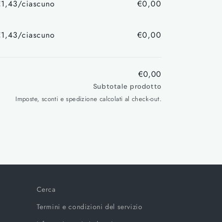
€1,43/ciascuno
€0,00
listino
Prezzo
Prezzo
di
scontato
€1,43/ciascuno
€0,00
listino
Prezzo
Prezzo
di
scontato
listino
€0,00
Subtotale prodotto
Imposte, sconti e spedizione calcolati al check-out.
Cerca
Termini e condizioni del servizio