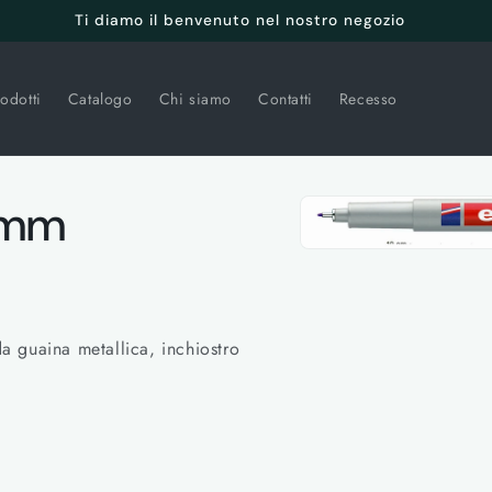
Ti diamo il benvenuto nel nostro negozio
odotti
Catalogo
Chi siamo
Contatti
Recesso
Passa alle
 mm
informazioni
sul prodotto
Apri
contenuti
multimediali
1
in
finestra
 guaina metallica, inchiostro
modale