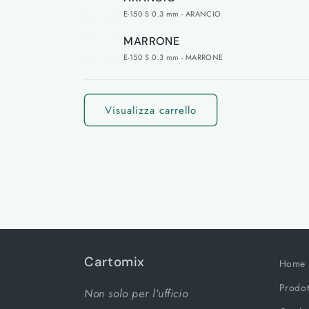
E-150 S 0.3 mm - ARANCIO
MARRONE
E-150 S 0.3 mm - MARRONE
Caricamento
in
Visualizza carrello
corso...
Cartomix
Home
Prodot
Non solo per l'ufficio