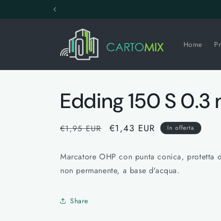
Vai
direttamente
ai contenuti
Home
Pr
Edding 150 S 0.3
Prezzo
Prezzo
€1,43 EUR
€1,95 EUR
In offerta
di
scontato
listino
Marcatore OHP con punta conica, protetta da
non permanente, a base d'acqua.
Share