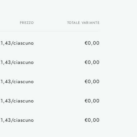
PREZZO
TOTALE VARIANTE
€1,43/ciascuno
€0,00
Prezzo
Prezzo
di
scontato
€1,43/ciascuno
€0,00
listino
Prezzo
Prezzo
di
scontato
€1,43/ciascuno
€0,00
listino
Prezzo
Prezzo
di
scontato
€1,43/ciascuno
€0,00
listino
Prezzo
Prezzo
di
scontato
€1,43/ciascuno
€0,00
listino
Prezzo
Prezzo
di
scontato