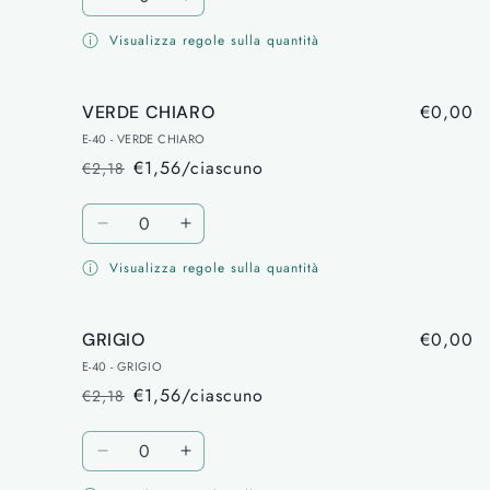
Diminuisci
Aumenta
quantità
quantità
Visualizza regole sulla quantità
per
per
ROSA
ROSA
€0,00
VERDE CHIARO
E-40 - VERDE CHIARO
€1,56/ciascuno
€2,18
Prezzo
Prezzo
di
scontato
Quantità
listino
Diminuisci
Aumenta
quantità
quantità
Visualizza regole sulla quantità
per
per
VERDE
VERDE
CHIARO
CHIARO
€0,00
GRIGIO
E-40 - GRIGIO
€1,56/ciascuno
€2,18
Prezzo
Prezzo
di
scontato
Quantità
listino
Diminuisci
Aumenta
quantità
quantità