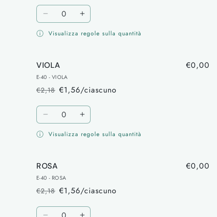
di
scontato
Quantità
listino
Diminuisci
Aumenta
quantità
quantità
Visualizza regole sulla quantità
per
per
ARANCIO
ARANCIO
€0,00
VIOLA
E-40 - VIOLA
€1,56/ciascuno
€2,18
Prezzo
Prezzo
di
scontato
Quantità
listino
Diminuisci
Aumenta
quantità
quantità
Visualizza regole sulla quantità
per
per
VIOLA
VIOLA
€0,00
ROSA
E-40 - ROSA
€1,56/ciascuno
€2,18
Prezzo
Prezzo
di
scontato
Quantità
listino