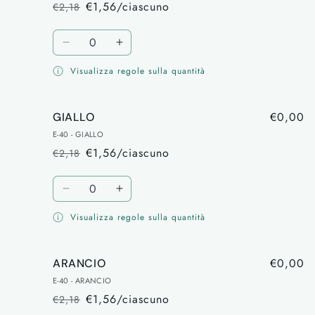
€1,56/ciascuno
€2,18
Prezzo
Prezzo
di
scontato
Quantità
listino
Diminuisci
Aumenta
quantità
quantità
Visualizza regole sulla quantità
per
per
VERDE
VERDE
€0,00
GIALLO
E-40 - GIALLO
€1,56/ciascuno
€2,18
Prezzo
Prezzo
di
scontato
Quantità
listino
Diminuisci
Aumenta
quantità
quantità
Visualizza regole sulla quantità
per
per
GIALLO
GIALLO
€0,00
ARANCIO
E-40 - ARANCIO
€1,56/ciascuno
€2,18
Prezzo
Prezzo