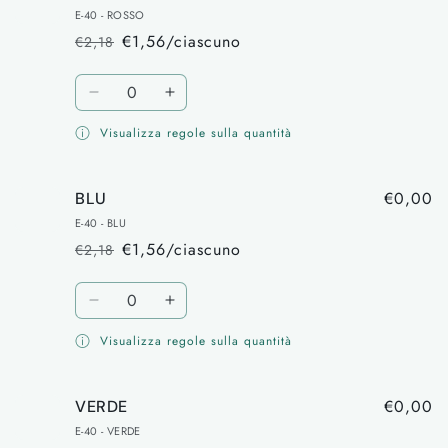
E-40 - ROSSO
€1,56/ciascuno
€2,18
Prezzo
Prezzo
di
scontato
Quantità
listino
Diminuisci
Aumenta
quantità
quantità
Visualizza regole sulla quantità
per
per
ROSSO
ROSSO
€0,00
BLU
E-40 - BLU
€1,56/ciascuno
€2,18
Prezzo
Prezzo
di
scontato
Quantità
listino
Diminuisci
Aumenta
quantità
quantità
Visualizza regole sulla quantità
per
per
BLU
BLU
€0,00
VERDE
E-40 - VERDE