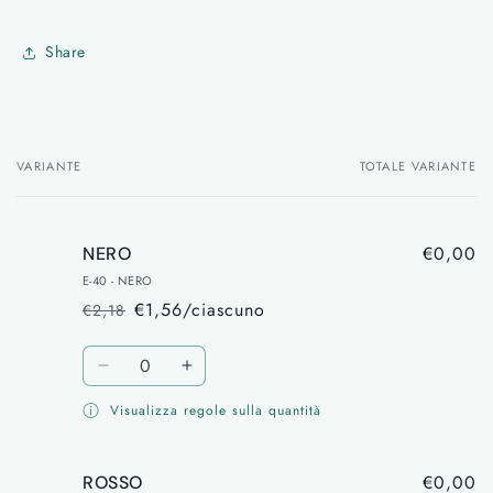
Share
VARIANTE
TOTALE VARIANTE
Il
tuo
carrello
€0,00
NERO
E-40 - NERO
€1,56/ciascuno
€2,18
Prezzo
Prezzo
di
scontato
Quantità
listino
Diminuisci
Aumenta
quantità
quantità
Visualizza regole sulla quantità
per
per
NERO
NERO
€0,00
ROSSO