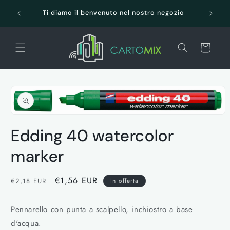
Vai
SPEDI
direttamente
Ti diamo il benvenuto nel nostro negozio
ai contenuti
Carrello
Passa alle
informazioni
sul prodotto
Apri
contenuti
Edding 40 watercolor
multimediali
1
in
marker
finestra
modale
Prezzo
Prezzo
€1,56 EUR
€2,18 EUR
In offerta
di
scontato
listino
Pennarello con punta a scalpello, inchiostro a base
d'acqua.