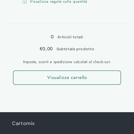
Visualizza regole sulla quantità
per
per
GRIGIO
GRIGIO
Caricamento
in
0
corso...
Articoli totali
€0,00
Subtotale prodotto
Imposte, sconti e spedizione calcolati al check-out.
Visualizza carrello
Cartomix