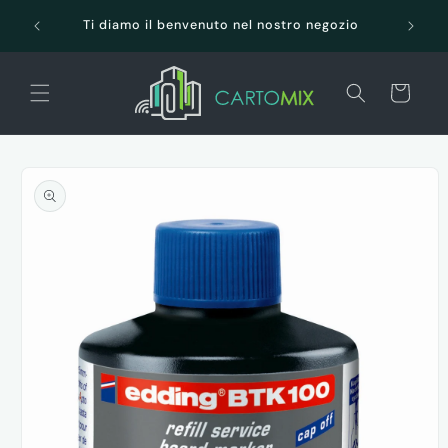
Vai
SPEDI
direttamente
Ti diamo il benvenuto nel nostro negozio
ai contenuti
Carrello
Passa alle
informazioni
sul prodotto