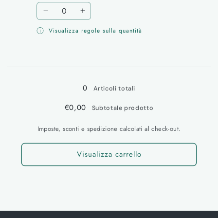
di
scontato
Quantità
listino
Diminuisci
Aumenta
quantità
quantità
Visualizza regole sulla quantità
per
per
VERDE
VERDE
Caricamento
in
0
corso...
Articoli totali
€0,00
Subtotale prodotto
Imposte, sconti e spedizione calcolati al check-out.
Visualizza carrello