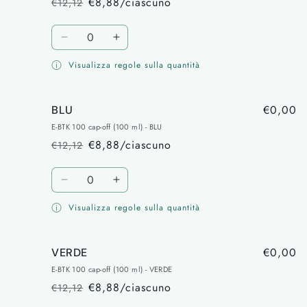
€8,88/ciascuno
€12,12
Prezzo
Prezzo
di
scontato
Quantità
listino
Diminuisci
Aumenta
quantità
quantità
Visualizza regole sulla quantità
per
per
ROSSO
ROSSO
€0,00
BLU
E-BTK 100 cap-off (100 ml) - BLU
€8,88/ciascuno
€12,12
Prezzo
Prezzo
di
scontato
Quantità
listino
Diminuisci
Aumenta
quantità
quantità
Visualizza regole sulla quantità
per
per
BLU
BLU
€0,00
VERDE
E-BTK 100 cap-off (100 ml) - VERDE
€8,88/ciascuno
€12,12
Prezzo
Prezzo