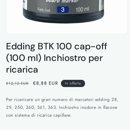
Apri
contenuti
Edding BTK 100 cap-off
multimediali
1
in
(100 ml) Inchiostro per
finestra
modale
ricarica
Prezzo
Prezzo
€8,88 EUR
€12,12 EUR
In offerta
di
scontato
listino
Per ricaricare un gran numero di marcatori edding 28,
29, 250, 360, 361, 363. Inchiostro inodore in flacone
con sistema di ricarica capillare.