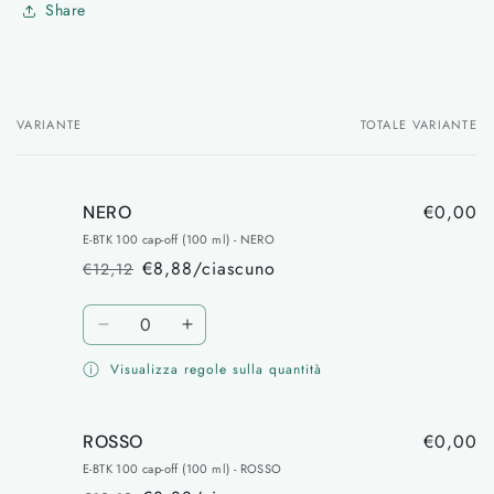
Share
VARIANTE
TOTALE VARIANTE
Il
tuo
carrello
€0,00
NERO
E-BTK 100 cap-off (100 ml) - NERO
€8,88/ciascuno
€12,12
Prezzo
Prezzo
di
scontato
Quantità
listino
Diminuisci
Aumenta
quantità
quantità
Visualizza regole sulla quantità
per
per
NERO
NERO
€0,00
ROSSO
E-BTK 100 cap-off (100 ml) - ROSSO