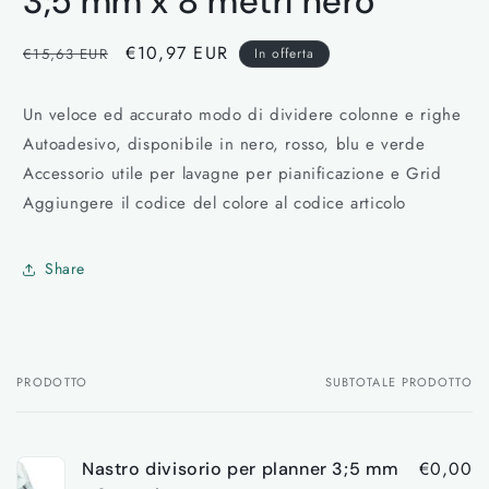
3;5 mm x 8 metri nero
finestra
modale
Prezzo
Prezzo
€10,97 EUR
€15,63 EUR
In offerta
di
scontato
listino
Un veloce ed accurato modo di dividere colonne e righe
Autoadesivo, disponibile in nero, rosso, blu e verde
Accessorio utile per lavagne per pianificazione e Grid
Aggiungere il codice del colore al codice articolo
Share
PRODOTTO
SUBTOTALE PRODOTTO
Il
tuo
carrello
€0,00
Nastro divisorio per planner 3;5 mm