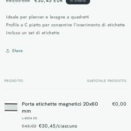
Prezzo
Prezzo
€30,45 EUR
€43,02 EUR
In offerta
di
scontato
listino
Ideale per planner e lavagne a quadretti
Profilo a C piatto per consentire l'inserimento di etichette
Incluso un set di etichette
Share
PRODOTTO
SUBTOTALE PRODOTTO
Il
tuo
carrello
€0,00
Porta etichette magnetici 20x60
mm
L-4504 00
€30,45/ciascuno
€43,02
Prezzo
Prezzo