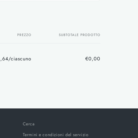
PREZZO
SUBTOTALE PRODOTTO
,64/ciascuno
€0,00
Prezzo
Prezzo
di
scontato
listino
Cerca
Termini e condizioni del servizio