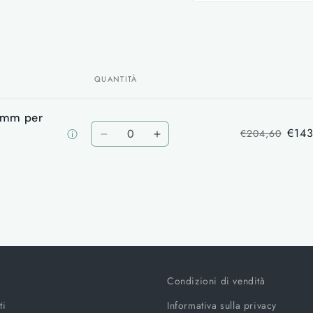
Apri
contenuti
multimediali
1
in
finestra
modale
QUANTITÀ
1 mm per
Quantità
€143
€204,60
Diminuisci
Aumenta
quantità
quantità
per
per
Default
Default
Title
Title
Condizioni di vendità
ti
Informativa sulla privacy