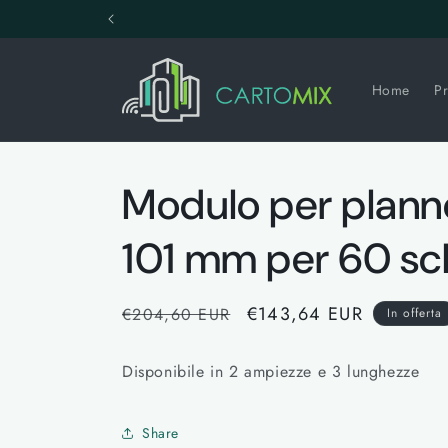
Vai
direttamente
ai contenuti
Home
Pr
Modulo per plann
101 mm per 60 sc
Prezzo
Prezzo
€143,64 EUR
€204,60 EUR
In offerta
di
scontato
listino
Disponibile in 2 ampiezze e 3 lunghezze
Share