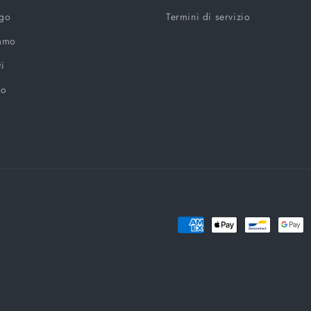
ogo
Termini di servizio
iamo
ti
so
Metodi
di
pagamento