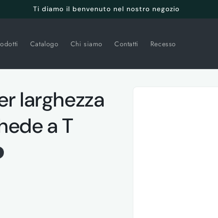
Ti diamo il benvenuto nel nostro negozio
odotti
Catalogo
Chi siamo
Contatti
Recesso
Passa alle
er larghezza
informazioni
sul prodotto
hede a T