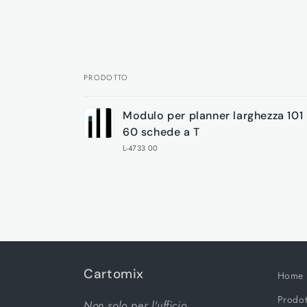
PRODOTTO
Il
Modulo per planner larghezza 10
tuo
60 schede a T
carrello
L-4733 00
Caricamento
in
corso...
Cartomix
Home
Prodot
Non solo per l'ufficio