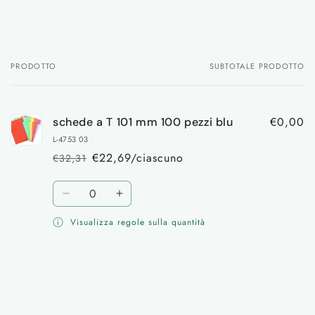
PRODOTTO
SUBTOTALE PRODOTTO
Il
tuo
carrello
€0,00
schede a T 101 mm 100 pezzi blu
L-4753 03
€22,69/ciascuno
€32,31
Prezzo
Prezzo
di
scontato
Quantità
listino
Diminuisci
Aumenta
quantità
quantità
Visualizza regole sulla quantità
per
per
Default
Default
Title
Title
Caricamento
in
corso...