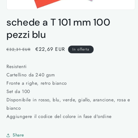
Apri
contenuti
schede a T 101 mm 100
multimediali
1
in
pezzi blu
finestra
modale
Prezzo
Prezzo
€22,69 EUR
€32,31 EUR
In offerta
di
scontato
listino
Resistenti
Cartellino da 240 gsm
Fronte a righe, retro bianco
Set da 100
Disponibile in rosso, blu, verde, giallo, arancione, rosa e
bianco
Aggiungere il codice del colore in fase d'ordine
Share