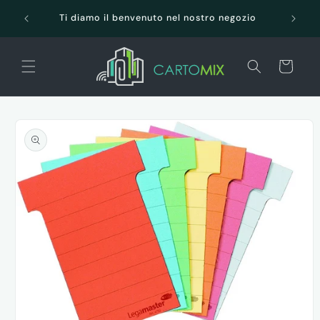
Vai
SPEDI
direttamente
Ti diamo il benvenuto nel nostro negozio
ai contenuti
Carrello
Passa alle
informazioni
sul prodotto