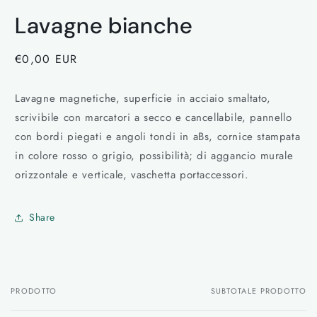
Apri
contenuti
Lavagne bianche
multimediali
1
in
finestra
Prezzo
€0,00 EUR
modale
di
listino
Lavagne magnetiche, superficie in acciaio smaltato,
scrivibile con marcatori a secco e cancellabile, pannello
con bordi piegati e angoli tondi in aBs, cornice stampata
in colore rosso o grigio, possibilità; di aggancio murale
orizzontale e verticale, vaschetta portaccessori.
Share
PRODOTTO
SUBTOTALE PRODOTTO
Il
tuo