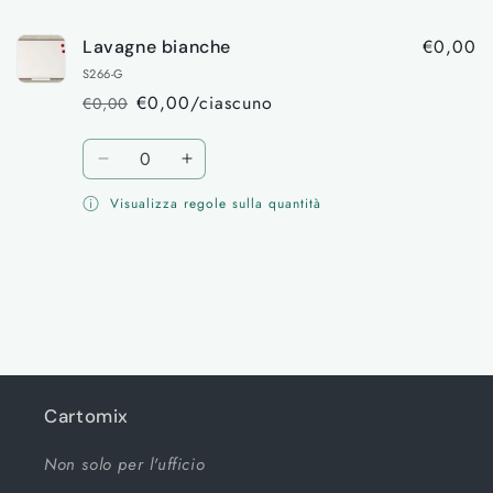
carrello
€0,00
Lavagne bianche
S266-G
€0,00/ciascuno
€0,00
Prezzo
Prezzo
di
scontato
Quantità
listino
Diminuisci
Aumenta
quantità
quantità
Visualizza regole sulla quantità
per
per
Default
Default
Title
Title
Caricamento
in
corso...
Cartomix
Non solo per l'ufficio