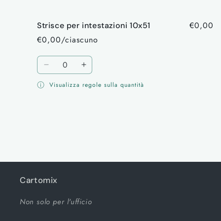
tuo
carrello
€0,00
Strisce per intestazioni 10x51
€0,00/ciascuno
Quantità
Diminuisci
Aumenta
quantità
quantità
Visualizza regole sulla quantità
per
per
Default
Default
Title
Title
Caricamento
in
corso...
Cartomix
Non solo per l'ufficio