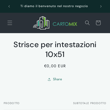
Vai
SPEDI
direttamente
Ti diamo il benvenuto nel nostro negozio
ai contenuti
Carrello
Passa alle
Strisce per intestazioni
informazioni
sul prodotto
10x51
Prezzo
€0,00 EUR
di
listino
Share
PRODOTTO
SUBTOTALE PRODOTTO
Il